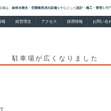
設備は、
給排水衛生・空調換気消火設備
を中心とした
設計・施工・管理
を専
情報
経営理念
アクセス
採用情報
お問い合
駐車場が広くなりました
で