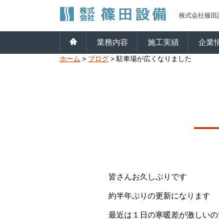
株式会社篠田
業務内容
施工実績
企業
ホーム
>
ブログ
>
駐車場が広くなりました
皆さんお久しぶりです
約半年ぶりの更新になります
最近は１日の寒暖差が激しいの